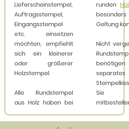
Lieferscheinstempel,
runden
Ho
Auftragsstempel,
besonders
Eingangsstempel
Geltung k
etc. einsetzen
möchten, empfiehlt
Nicht verge
sich ein kleinerer
Rundstemp
oder größerer
benötigen
Holzstempel.
separates
Stempelkis
Alle Rundstempel
Sie g
aus Holz haben bei
mitbestellen