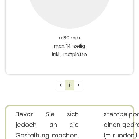
ø 80 mm
max. 14-zeilig
inkl. Textplatte
Previous
Next
<
1
>
Bevor Sie sich
stempelpoo
jedoch an die
einen gedr
Gestaltung machen,
(= runden) 