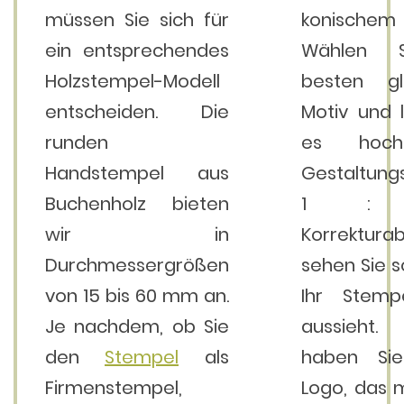
müssen Sie sich für
konischem U
ein entsprechendes
Wählen 
Holzstempel-Modell
besten gl
entscheiden. Die
Motiv und 
runden
es hoch
Handstempel aus
Gestaltung
Buchenholz bieten
1 : 1
wir in
Korrektura
Durchmessergrößen
sehen Sie s
von 15 bis 60 mm an.
Ihr Stempe
Je nachdem, ob Sie
aussieht. V
den
Stempel
als
haben Si
Firmenstempel,
Logo, das 