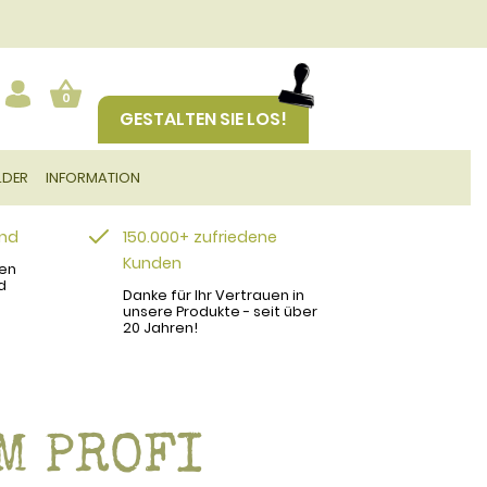
0
GESTALTEN SIE LOS!
LDER
INFORMATION
and
150.000+ zufriedene
Kunden
en
d
Danke für Ihr Vertrauen in
unsere Produkte - seit über
20 Jahren!
M PROFI