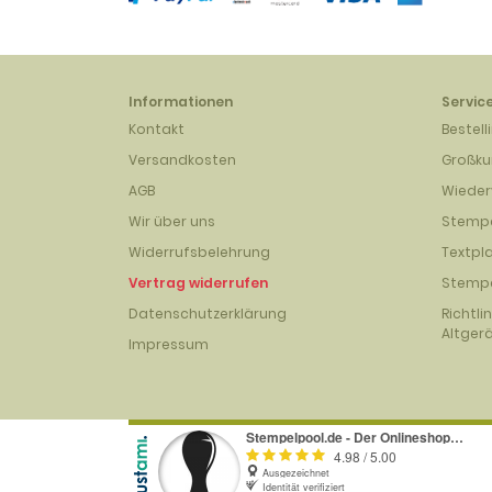
Informationen
Servic
Kontakt
Bestell
Versandkosten
Großk
AGB
Wieder
Wir über uns
Stempe
Widerrufsbelehrung
Textpl
Vertrag widerrufen
Stempe
Datenschutzerklärung
Richtli
Altger
Impressum