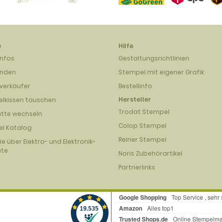
e
Hilfe
infos
Gestaltungsrichtlinien
unden
Stempel mit eigener Grafik
verkäufer
Bestellinfo
Hersteller
lkissen tauschen
Trodat Stempel
atte wechseln
Colop Stempel
l Katalog
Reiner Stempel
nie über Elektro- und Elektronik-
äte
Noris Zubehörartikel
Partnerlinks