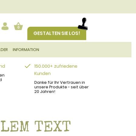
0
GESTALTEN SIE LOS!
LDER
INFORMATION
and
150.000+ zufriedene
Kunden
en
d
Danke für Ihr Vertrauen in
unsere Produkte - seit über
20 Jahren!
LLEM TEXT