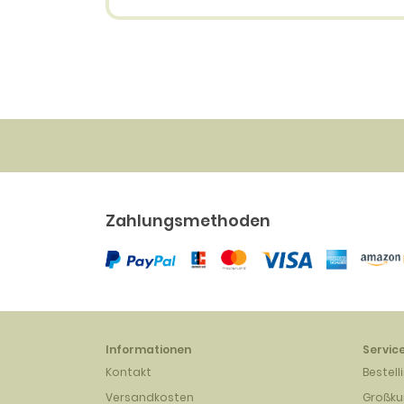
Größ
57.70 EUR
(mehrfar
Abdru
34.30 
Zahlungsmethoden
Informationen
Servic
Kontakt
Bestell
Versandkosten
Großk