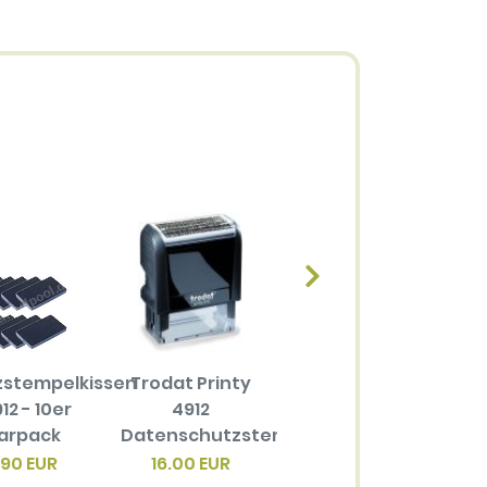
zstempelkissen
Trodat Printy
Ersatzstempelkissen
12 - 10er
4912
6/4912 für
arpack
Datenschutzstempel
Trodat Printy
4
4912
.90 EUR
16.00 EUR