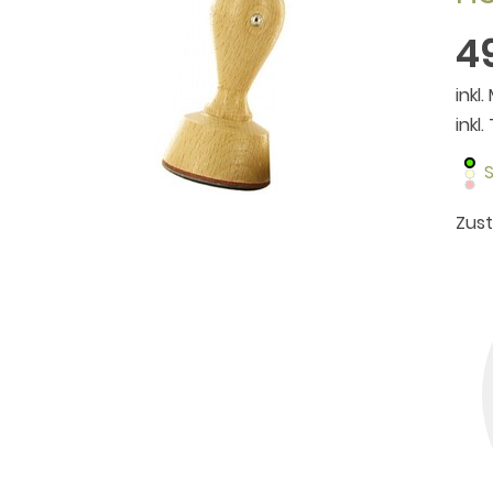
4
inkl.
inkl
S
Zus