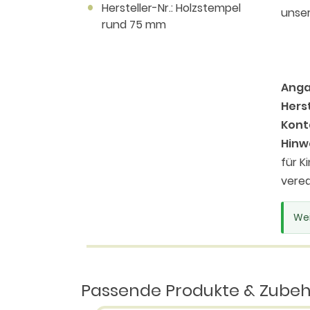
Hersteller-Nr.: Holzstempel
unser
rund 75 mm
Anga
Herst
Kont
Hinw
für K
vered
Wei
Passende Produkte & Zube