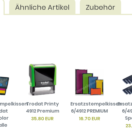
Ähnliche Artikel
Zubehör
empelkissen
Trodat Printy
Ersatzstempelkissen
Ersat
odat
4912 Premium
6/4912 PREMIUM
6/49
olor
Sp
35.80 EUR
16.70 EUR
alle
23