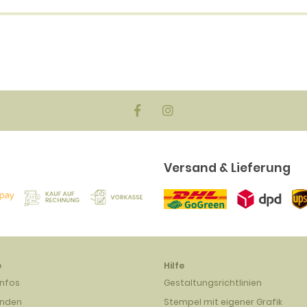
en
biger
ck)
EUR
Versand & Lieferung
e
Hilfe
infos
Gestaltungsrichtlinien
unden
Stempel mit eigener Grafik