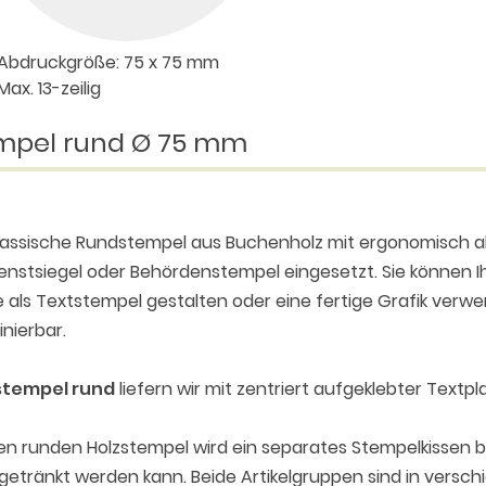
 Abdruckgröße: 75 x 75 mm
 Max. 13-zeilig
empel rund Ø 75 mm
lassische Rundstempel aus Buchenholz mit ergonomisch ab
ienstsiegel oder Behördenstempel eingesetzt. Sie könne
e als Textstempel gestalten oder eine fertige Grafik verwe
nierbar.
stempel rund
liefern wir mit zentriert aufgeklebter Textpl
en runden Holzstempel wird ein separates Stempelkissen b
etränkt werden kann. Beide Artikelgruppen sind in versch