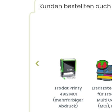
Kunden bestellten auch
Trodat Printy
Ersatzst
4912 MCI
für Tr
(mehrfarbiger
Multi C
Abdruck)
(MCI), 