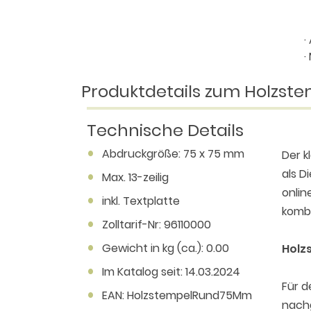
·
·
Produktdetails zum Holzst
Technische Details
Abdruckgröße: 75 x 75 mm
Der k
als D
Max. 13-zeilig
onlin
inkl. Textplatte
kombi
Zolltarif-Nr: 96110000
Gewicht in kg (ca.): 0.00
Holz
Im Katalog seit: 14.03.2024
Für d
EAN: HolzstempelRund75Mm
nachg