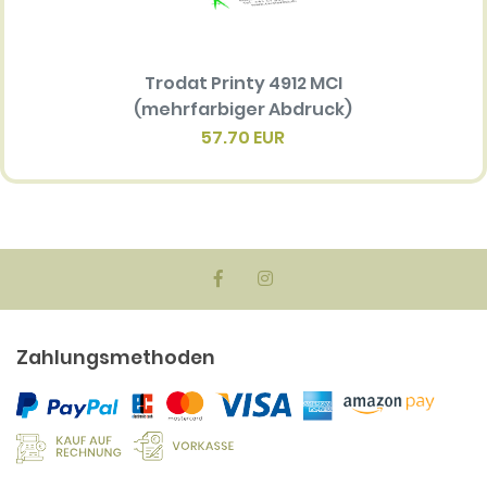
Trodat Printy 4912 MCI
Ersatz
(mehrfarbiger Abdruck)
Multi 
(me
57.70 EUR
Zahlungsmethoden