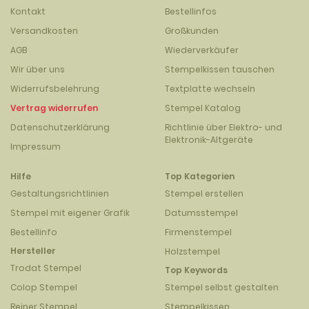
Kontakt
Bestellinfos
Versandkosten
Großkunden
AGB
Wiederverkäufer
Wir über uns
Stempelkissen tauschen
Widerrufsbelehrung
Textplatte wechseln
Vertrag widerrufen
Stempel Katalog
Datenschutzerklärung
Richtlinie über Elektro- und
Elektronik-Altgeräte
Impressum
Hilfe
Top Kategorien
Gestaltungsrichtlinien
Stempel erstellen
Stempel mit eigener Grafik
Datumsstempel
Bestellinfo
Firmenstempel
Hersteller
Holzstempel
Trodat Stempel
Top Keywords
Colop Stempel
Stempel selbst gestalten
Reiner Stempel
Stempelkissen