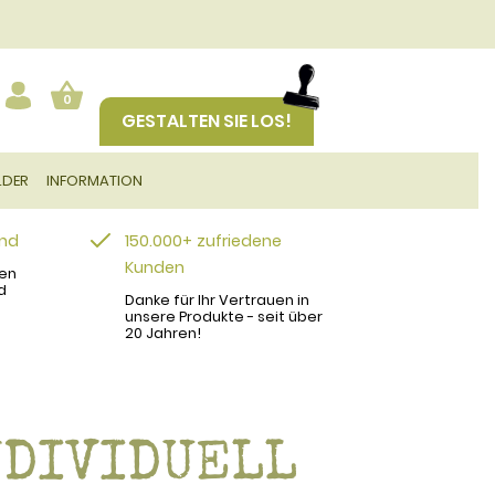
0
GESTALTEN SIE LOS!
LDER
INFORMATION
and
150.000+ zufriedene
Kunden
en
d
Danke für Ihr Vertrauen in
unsere Produkte - seit über
20 Jahren!
NDIVIDUELL