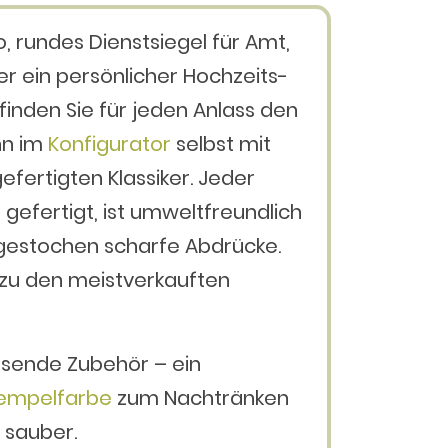
o, rundes
Dienstsiegel
für Amt,
er ein persönlicher
Hochzeits-
finden Sie für jeden Anlass den
hn im
Konfigurator
selbst mit
efertigten Klassiker. Jeder
 gefertigt
, ist
umweltfreundlich
 gestochen scharfe Abdrücke.
 zu den
meistverkauften
assende Zubehör – ein
empelfarbe
zum Nachtränken
 sauber.