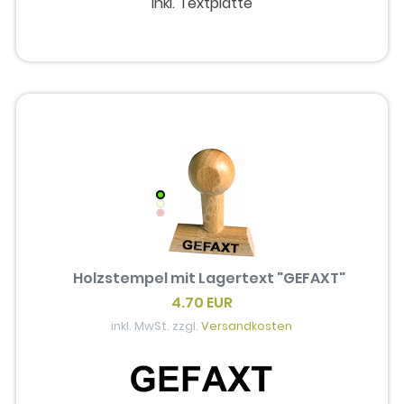
inkl. Textplatte
Holzstempel mit Lagertext "GEFAXT"
4.70 EUR
inkl. MwSt. zzgl.
Versandkosten