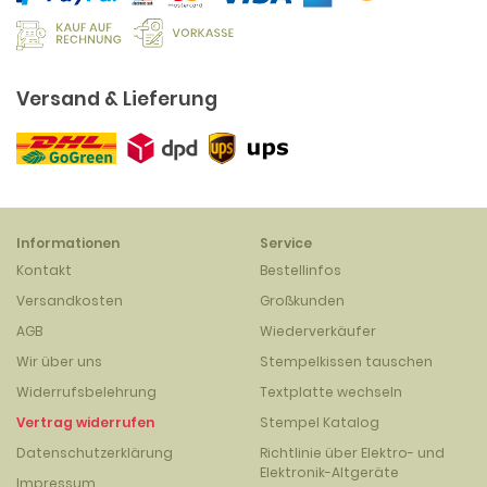
Versand & Lieferung
Informationen
Service
Kontakt
Bestellinfos
Versandkosten
Großkunden
AGB
Wiederverkäufer
Wir über uns
Stempelkissen tauschen
Widerrufsbelehrung
Textplatte wechseln
Vertrag widerrufen
Stempel Katalog
Datenschutzerklärung
Richtlinie über Elektro- und
Elektronik-Altgeräte
Impressum