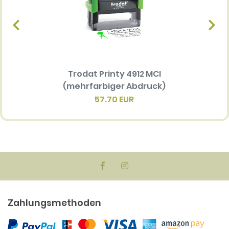
Trodat Printy 4912 MCI
Ersatz
(mehrfarbiger Abdruck)
Multi 
(me
57.70 EUR
Zahlungsmethoden