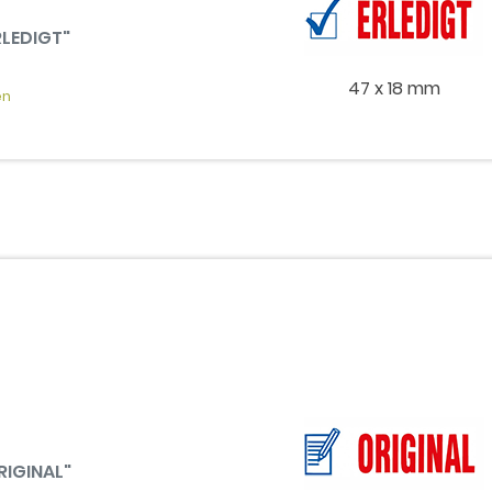
RLEDIGT"
47 x 18 mm
en
RIGINAL"