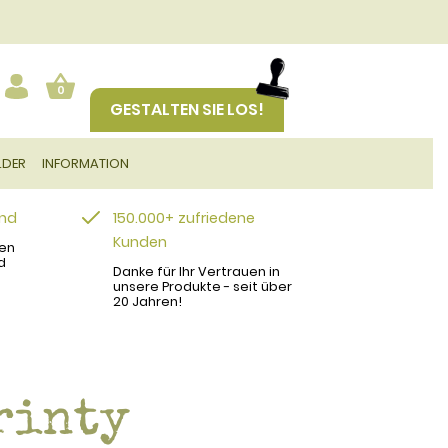
0
GESTALTEN SIE LOS!
LDER
INFORMATION
and
150.000+ zufriedene
Kunden
en
d
Danke für Ihr Vertrauen in
unsere Produkte - seit über
20 Jahren!
rinty