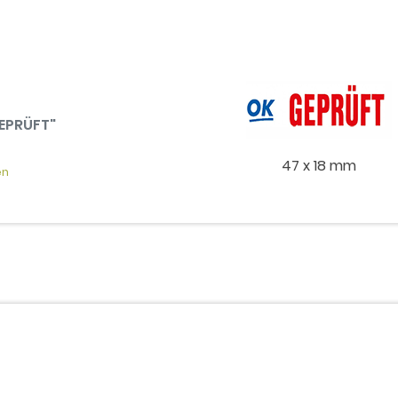
GEPRÜFT"
47 x 18 mm
en