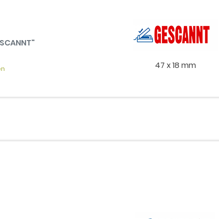
GESCANNT"
47 x 18 mm
en