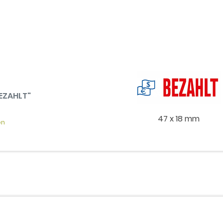
BEZAHLT"
47 x 18 mm
en