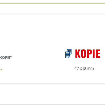
"KOPIE"
47 x 18 mm
en