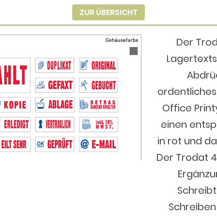
ZUR ÜBERSICHT
Der Troda
Lagertext
Abdrü
ordentliche
Office Prin
einen entsp
in rot und d
Der Trodat 49
Ergänzu
Schreibt
Schreiben 