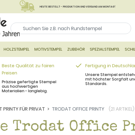
HEUTE BESTELLT - PRODUKTION UND VERSAND AM MONTAG!
HOLZSTEMPEL
MOTIVSTEMPEL
ZUBEHÖR
SPEZIALSTEMPEL
SCHI
Beste Qualität zu fairen
Fertigung in Deutschl
Preisen
Unsere Stempel entsteh
mit höchster Sorgfalt un
Präzise gefertigte Stempel
Standards.
aus hochwertigen
Materialien - langlebig.
 PRINTY FÜR PRIVAT
TRODAT OFFICE PRINTY
(21 ARTIKEL)
e Trodat Office P