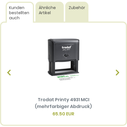
Kunden
Ähnliche
Zubehör
bestellten
Artikel
auch
Trodat Printy 4931 MCI
Ersatz
(mehrfarbiger Abdruck)
Multi 
(me
65.50 EUR