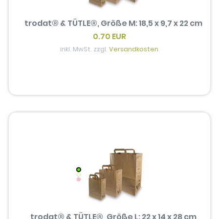
trodat® & TÜTLE®, Größe M: 18,5 x 9,7 x 22 cm
0.70 EUR
inkl. MwSt. zzgl.
Versandkosten
trodat® & TÜTLE®, Größe L: 22 x 14 x 28 cm