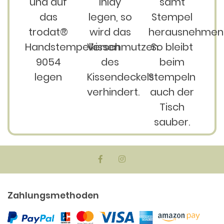
und auf
Inlay
samt
das
legen, so
Stempel
trodat®
wird das
herausnehmen
Handstempelkissen
Verschmutzen
So bleibt
9054
des
beim
legen
Kissendeckels
Stempeln
verhindert.
auch der
Tisch
sauber.
Zahlungsmethoden