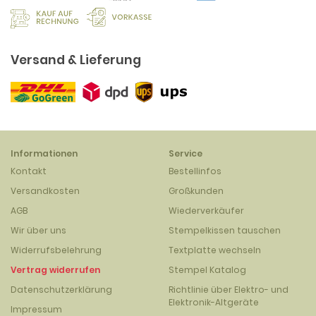
Versand & Lieferung
Informationen
Service
Kontakt
Bestellinfos
Versandkosten
Großkunden
AGB
Wiederverkäufer
Wir über uns
Stempelkissen tauschen
Widerrufsbelehrung
Textplatte wechseln
Vertrag widerrufen
Stempel Katalog
Datenschutzerklärung
Richtlinie über Elektro- und
Elektronik-Altgeräte
Impressum