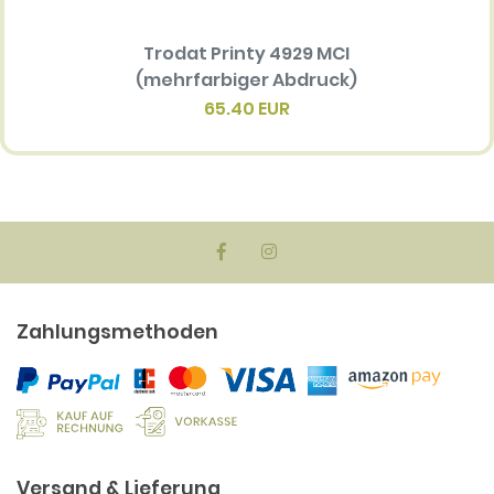
Trodat Printy 4929 MCI
Ersatz
(mehrfarbiger Abdruck)
Multi 
(me
65.40 EUR
Zahlungsmethoden
Versand & Lieferung