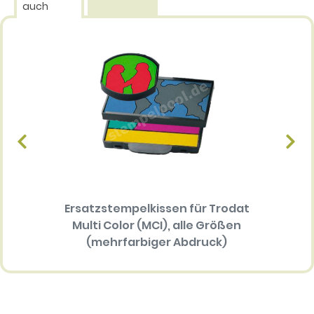
auch
Ersatzstempelkissen für Trodat
Textp
Multi Color (MCI), alle Größen
P
(mehrfarbiger Abdruck)
34.30 EUR