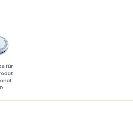
te für
rodat
ional
0
EUR