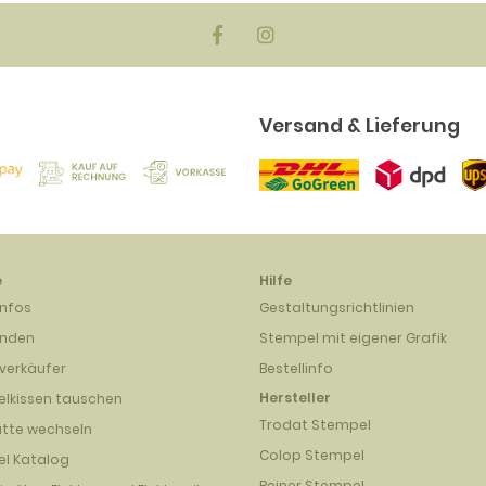
Versand & Lieferung
e
Hilfe
infos
Gestaltungsrichtlinien
unden
Stempel mit eigener Grafik
verkäufer
Bestellinfo
Hersteller
lkissen tauschen
Trodat Stempel
atte wechseln
Colop Stempel
l Katalog
Reiner Stempel