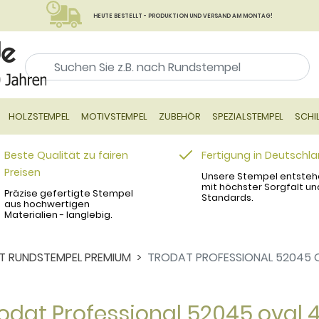
HEUTE BESTELLT - PRODUKTION UND VERSAND AM MONTAG!
HOLZSTEMPEL
MOTIVSTEMPEL
ZUBEHÖR
SPEZIALSTEMPEL
SCHI
Beste Qualität zu fairen
Fertigung in Deutschl
Preisen
Unsere Stempel entsteh
mit höchster Sorgfalt un
Präzise gefertigte Stempel
Standards.
aus hochwertigen
Materialien - langlebig.
 RUNDSTEMPEL PREMIUM
TRODAT PROFESSIONAL 52045 
odat Professional 52045 ova