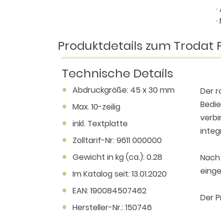
·
·
Produktdetails zum Trodat
Technische Details
Abdruckgröße: 45 x 30 mm
Der 
Bedie
Max. 10-zeilig
verbi
inkl. Textplatte
integ
Zolltarif-Nr: 9611 000000
Gewicht in kg (ca.): 0.28
Nach 
einge
Im Katalog seit: 13.01.2020
EAN: 190084507462
Der P
Hersteller-Nr.: 150746