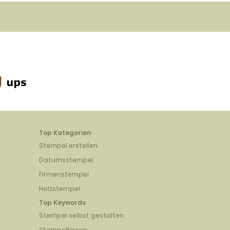
Top Kategorien
Stempel erstellen
Datumsstempel
Firmenstempel
Holzstempel
Top Keywords
Stempel selbst gestalten
Stempelkissen