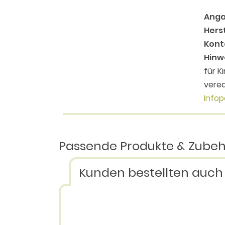
Anga
Herst
Kont
Hinw
für K
vered
Infop
Passende Produkte & Zube
Kunden bestellten auch