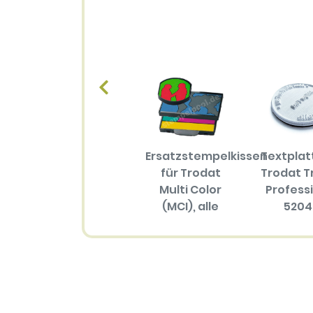
Ersatzstempelkissen
Textplat
für Trodat
Trodat T
Multi Color
Profess
(MCI), alle
5204
Größen
16.50 
(mehrfarbiger
Abdruck)
34.30 EUR