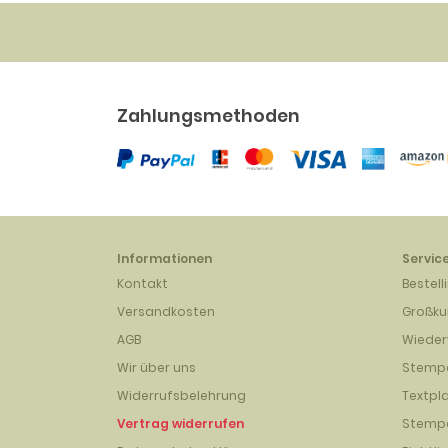
Zahlungsmethoden
Informationen
Servic
Kontakt
Bestell
Versandkosten
Großk
AGB
Wieder
Wir über uns
Stempe
Widerrufsbelehrung
Textpl
Vertrag widerrufen
Stempe