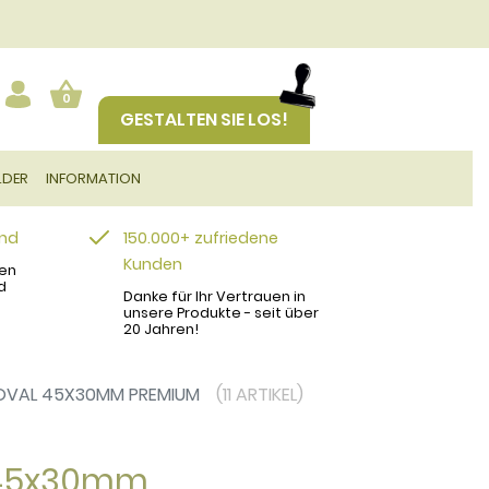
0
GESTALTEN SIE LOS!
LDER
INFORMATION
and
150.000+ zufriedene
Kunden
en
d
Danke für Ihr Vertrauen in
unsere Produkte - seit über
20 Jahren!
OVAL 45X30MM PREMIUM
(11 ARTIKEL)
l 45x30mm