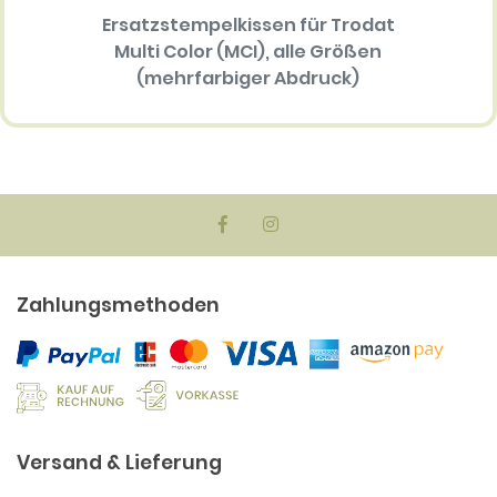
Ersatzstempelkissen für Trodat
Textp
Multi Color (MCI), alle Größen
P
(mehrfarbiger Abdruck)
34.30 EUR
Zahlungsmethoden
Versand & Lieferung