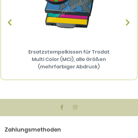
Ersatzstempelkissen für Trodat
Textp
Multi Color (MCI), alle Größen
P
(mehrfarbiger Abdruck)
34.30 EUR
Zahlungsmethoden