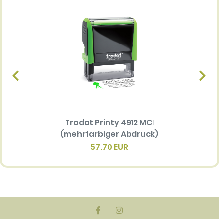
Trodat Printy 4912 MCI
Ersatz
(mehrfarbiger Abdruck)
Multi 
(me
57.70 EUR