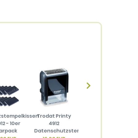
zstempelkissen
Trodat Printy
Ersatzstempelkissen
12 - 10er
4912
6/4912 für
arpack
Datenschutzstempel
Trodat Printy
4