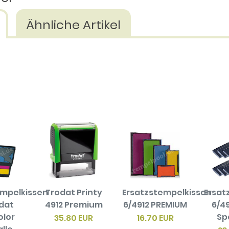
Ähnliche Artikel
empelkissen
Trodat Printy
Ersatzstempelkissen
Ersat
odat
4912 Premium
6/4912 PREMIUM
6/49
olor
Sp
35.80 EUR
16.70 EUR