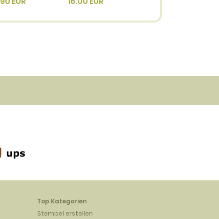
4912
.90 EUR
16.00 EUR
3.40 EUR
Top Kategorien
Stempel erstellen