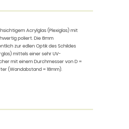
sichtigem Acrylglas (Plexiglas) mit
hwertig poliert. Die 8mm
tlich zur edlen Optik des Schildes
rglas) mittels einer sehr UV-
öcher mit einem Durchmesser von D =
alter (Wandabstand = 18mm).