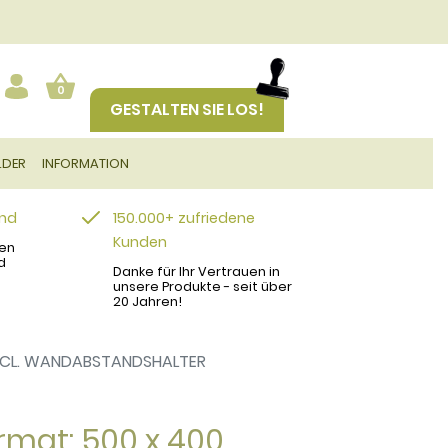
0
GESTALTEN SIE LOS!
LDER
INFORMATION
and
150.000+ zufriedene
Kunden
en
d
Danke für Ihr Vertrauen in
unsere Produkte - seit über
20 Jahren!
INCL. WANDABSTANDSHALTER
rmat: 500 x 400