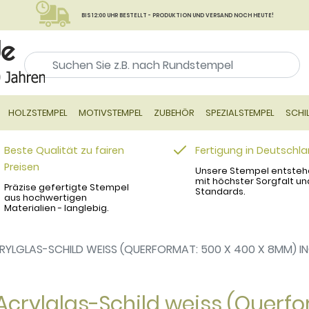
BIS 12:00 UHR BESTELLT - PRODUKTION UND VERSAND NOCH HEUTE!
HOLZSTEMPEL
MOTIVSTEMPEL
ZUBEHÖR
SPEZIALSTEMPEL
SCHI
Beste Qualität zu fairen
Fertigung in Deutschl
Preisen
Unsere Stempel entsteh
mit höchster Sorgfalt un
Präzise gefertigte Stempel
Standards.
aus hochwertigen
Materialien - langlebig.
RYLGLAS-SCHILD WEISS (QUERFORMAT: 500 X 400 X 8MM) 
Acrylglas-Schild weiss (Querfo