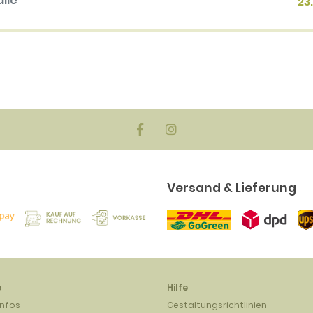
alle
23
en
biger
ck)
EUR
Versand & Lieferung
e
Hilfe
infos
Gestaltungsrichtlinien