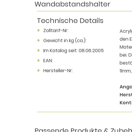
Wandabstandshalter
Technische Details
Zolltarif-Nr:
Acryl
den E
Gewicht in kg (ca.):
Mater
Im Katalog seit: 08.06.2005
bei. 
EAN:
bestä
Hersteller-Nr:
11mm,
Anga
Herst
Kont
Passende Produkte & Zube