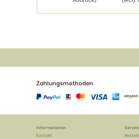
Abdruck)
(MCI), 
Größ
57.70 EUR
(mehrfar
Abdru
34.30 
Zahlungsmethoden
Informationen
Servic
Kontakt
Bestell