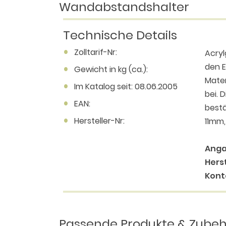
Wandabstandshalter
Technische Details
Zolltarif-Nr:
Acryl
den E
Gewicht in kg (ca.):
Mater
Im Katalog seit: 08.06.2005
bei. 
EAN:
bestä
Hersteller-Nr:
11mm,
Anga
Herst
Kont
Passende Produkte & Zube