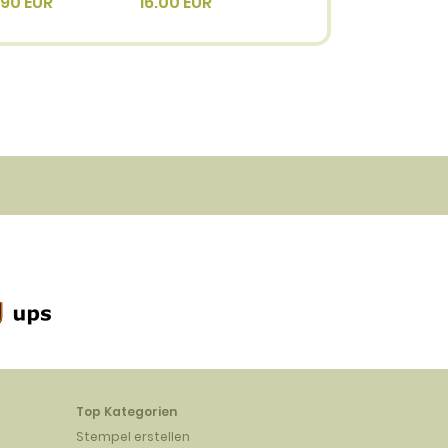
4912
.90 EUR
16.00 EUR
3.40 EUR
Top Kategorien
Stempel erstellen