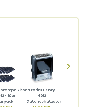
zstempelkissen
Trodat Printy
Ersatzstempelkissen
12 - 10er
4912
6/4912 für
arpack
Datenschutzstempel
Trodat Printy
4