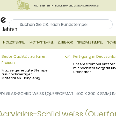
HEUTE BESTELLT - PRODUKTION UND VERSAND AM MONTAG!
HOLZSTEMPEL
MOTIVSTEMPEL
ZUBEHÖR
SPEZIALSTEMPEL
SCHI
Beste Qualität zu fairen
Fertigung in Deutschl
Preisen
Unsere Stempel entsteh
mit höchster Sorgfalt un
Präzise gefertigte Stempel
Standards.
aus hochwertigen
Materialien - langlebig.
RYLGLAS-SCHILD WEISS (QUERFORMAT: 400 X 300 X 8MM) 
Acrylglas-Schild weiss (Querfo