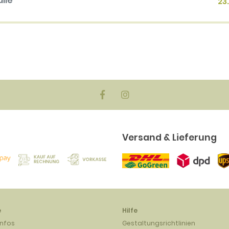
alle
23
en
biger
ck)
EUR
Versand & Lieferung
e
Hilfe
infos
Gestaltungsrichtlinien