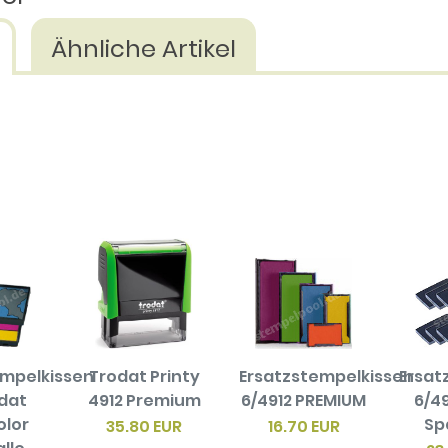
Ähnliche Artikel
empelkissen
Trodat Printy
Ersatzstempelkissen
Ersat
odat
4912 Premium
6/4912 PREMIUM
6/49
olor
Sp
35.80 EUR
16.70 EUR