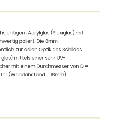
sichtigem Acrylglas (Plexiglas) mit
hwertig poliert. Die 8mm
tlich zur edlen Optik des Schildes
rglas) mittels einer sehr UV-
öcher mit einem Durchmesser von D =
alter (Wandabstand = 18mm).