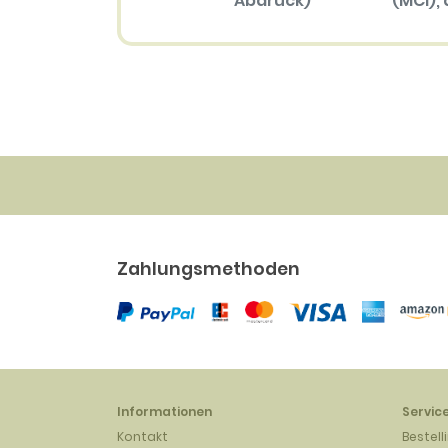
Abdruck)
(MCI), 
Größ
57.70 EUR
(mehrfar
Abdru
34.30 
Zahlungsmethoden
Informationen
Servic
Kontakt
Bestell