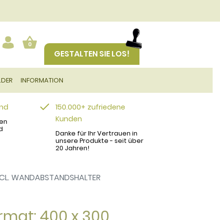
0
GESTALTEN SIE LOS!
LDER
INFORMATION
and
150.000+ zufriedene
Kunden
en
d
Danke für Ihr Vertrauen in
unsere Produkte - seit über
20 Jahren!
INCL. WANDABSTANDSHALTER
rmat: 400 x 300