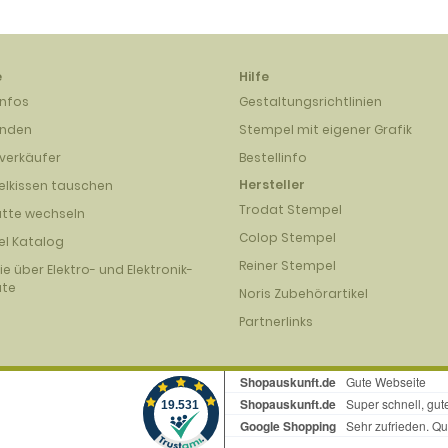
e
Hilfe
infos
Gestaltungsrichtlinien
unden
Stempel mit eigener Grafik
verkäufer
Bestellinfo
Hersteller
lkissen tauschen
Trodat Stempel
atte wechseln
Colop Stempel
l Katalog
Reiner Stempel
nie über Elektro- und Elektronik-
äte
Noris Zubehörartikel
Partnerlinks