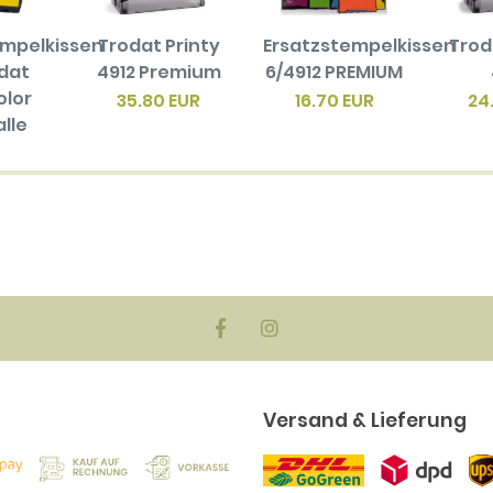
empelkissen
Trodat Printy
Ersatzstempelkissen
Trod
odat
4912 Premium
6/4912 PREMIUM
olor
35.80 EUR
16.70 EUR
24
alle
en
biger
ck)
EUR
Versand & Lieferung