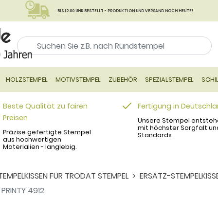
BIS 12:00 UHR BESTELLT - PRODUKTION UND VERSAND NOCH HEUTE!
HOLZSTEMPEL
MOTIVSTEMPEL
ZUBEHÖR
SPEZIALSTEMPEL
SCHI
Beste Qualität zu fairen
Fertigung in Deutschl
Preisen
Unsere Stempel entsteh
mit höchster Sorgfalt un
Präzise gefertigte Stempel
Standards.
aus hochwertigen
Materialien - langlebig.
TEMPELKISSEN FÜR TRODAT STEMPEL
ERSATZ-STEMPELKISS
PRINTY 4912