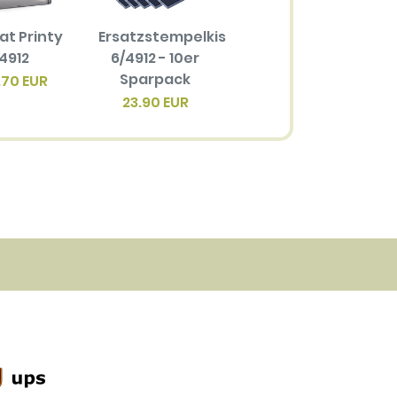
at Printy
Ersatzstempelkissen
Typomatic
4912
6/4912 - 10er
Trodat Printy
Sparpack
4912 (alt 4952)
.70 EUR
23.90 EUR
24.30 EUR