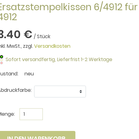
Ersatzstempelkissen 6/4912 für
4912
3.40 €
/ Stück
nkl. MwSt., zzgl.
Versandkosten
Sofort versandfertig,
Lieferfrist 1-2 Werktage
Zustand:
neu
bdruckfarbe:
Menge:
IN DEN WARENKORB