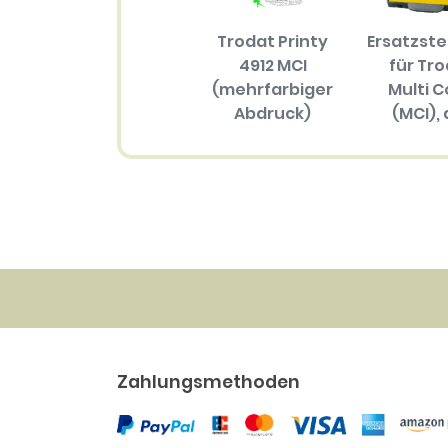
Trodat Printy
Ersatzst
4912 MCI
für Tr
(mehrfarbiger
Multi C
Abdruck)
(MCI), 
Größ
57.70 EUR
(mehrfar
Abdru
34.30 
Zahlungsmethoden