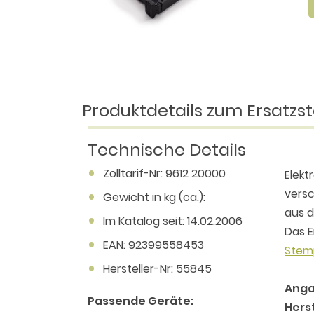
Produktdetails zum Ersatzst
Technische Details
Zolltarif-Nr: 9612 20000
Elekt
versc
Gewicht in kg (ca.):
aus d
Im Katalog seit: 14.02.2006
Das E
EAN: 92399558453
Stem
Hersteller-Nr: 55845
Anga
Passende Geräte:
Herst