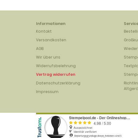
Informationen
Servic
Kontakt
Bestell
Versandkosten
Großk
AGB
Wieder
Wir über uns
Stempe
Widerrufsbelehrung
Textpl
Vertrag widerrufen
Stempe
Datenschutzerklärung
Richtli
Altger
Impressum