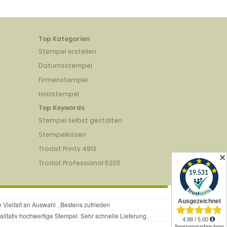
Top Kategorien
Stempel erstellen
Datumsstempel
Firmenstempel
Holzstempel
Top Keywords
Stempel selbst gestalten
Stempelkissen
Trodat Printy 4913
✕
Trodat Professional 5203