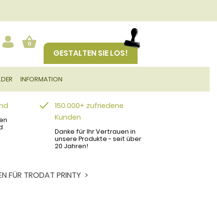
0
GESTALTEN SIE LOS!
LDER
INFORMATION
and
150.000+ zufriedene
Kunden
en
d
Danke für Ihr Vertrauen in
unsere Produkte - seit über
20 Jahren!
EN FÜR TRODAT PRINTY