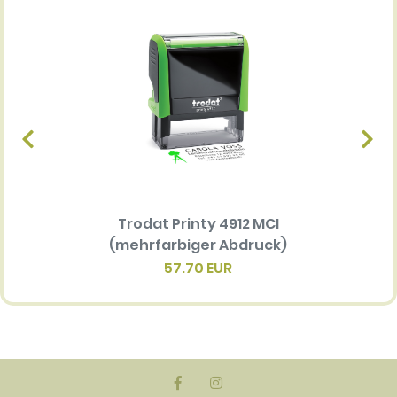
Trodat Printy 4912 MCI
Ersatz
(mehrfarbiger Abdruck)
Multi 
(me
57.70 EUR