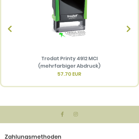
Trodat Printy 4912 MCI
Ersatz
(mehrfarbiger Abdruck)
Multi 
(me
57.70 EUR
Zahlungsmethoden