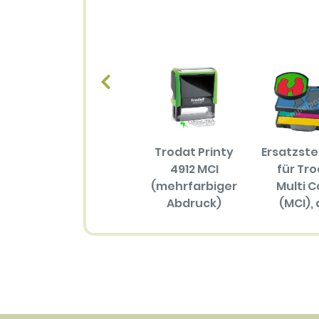
Trodat Printy
Ersatzst
4912 MCI
für Tr
(mehrfarbiger
Multi C
Abdruck)
(MCI), 
Größ
57.70 EUR
(mehrfar
Abdru
34.30 