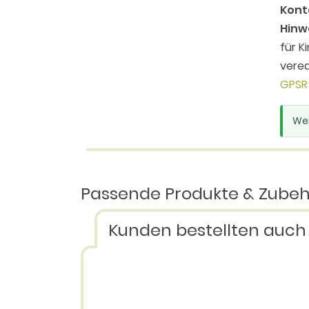
Kont
Hinw
für K
vered
GPSR 
Wei
Passende Produkte & Zube
Kunden bestellten auch