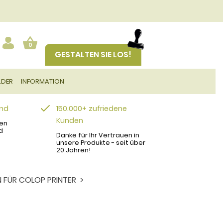
0
GESTALTEN SIE LOS!
LDER
INFORMATION
and
150.000+ zufriedene
Kunden
en
d
Danke für Ihr Vertrauen in
unsere Produkte - seit über
20 Jahren!
 FÜR COLOP PRINTER