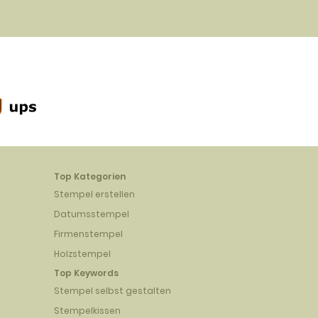
Top Kategorien
Stempel erstellen
Datumsstempel
Firmenstempel
Holzstempel
Top Keywords
Stempel selbst gestalten
Stempelkissen