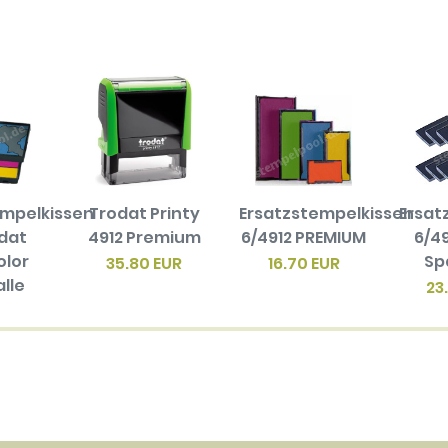
empelkissen
Trodat Printy
Ersatzstempelkissen
Ersat
odat
4912 Premium
6/4912 PREMIUM
6/49
olor
Sp
35.80 EUR
16.70 EUR
alle
23
en
biger
ck)
EUR