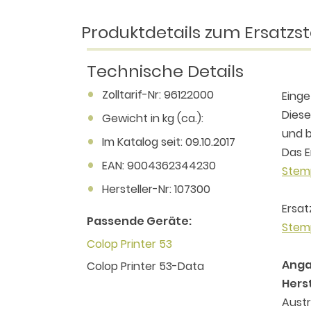
Produktdetails zum Ersatzst
Technische Details
Zolltarif-Nr: 96122000
Einge
Diese
Gewicht in kg (ca.):
und b
Im Katalog seit: 09.10.2017
Das E
EAN: 9004362344230
Stem
Hersteller-Nr: 107300
Ersat
Passende Geräte:
Stem
Colop Printer 53
Anga
Colop Printer 53-Data
Herst
Austr