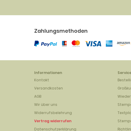
Zahlungsmethoden
Informationen
Servic
Kontakt
Bestell
Versandkosten
Großk
AGB
Wieder
Wir über uns
Stempe
Widerrufsbelehrung
Textpl
Vertrag widerrufen
Stempe
Datenschutzerklärung
Richtli