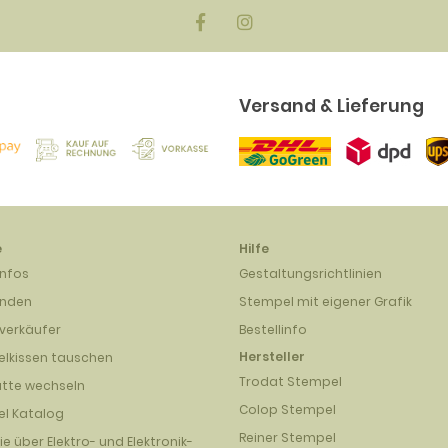
Versand & Lieferung
e
Hilfe
infos
Gestaltungsrichtlinien
unden
Stempel mit eigener Grafik
verkäufer
Bestellinfo
Hersteller
lkissen tauschen
Trodat Stempel
atte wechseln
Colop Stempel
l Katalog
Reiner Stempel
nie über Elektro- und Elektronik-