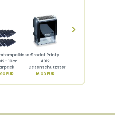
zstempelkissen
Trodat Printy
Ersatzstempelkissen
12 - 10er
4912
6/4912 für
arpack
Datenschutzstempel
Trodat Printy
4
4912
.90 EUR
16.00 EUR
3.40 EUR