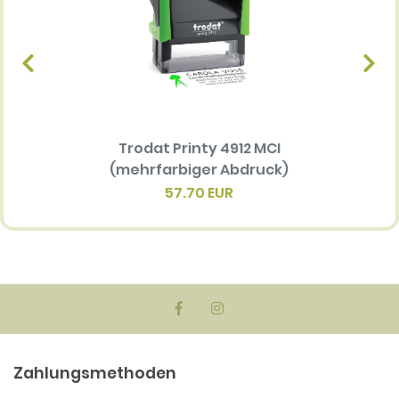
Trodat Printy 4912 MCI
Ersatz
(mehrfarbiger Abdruck)
Multi 
(me
57.70 EUR
Zahlungsmethoden