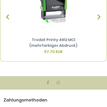
Trodat Printy 4912 MCI
Ersatz
(mehrfarbiger Abdruck)
Multi 
(me
57.70 EUR
Zahlungsmethoden