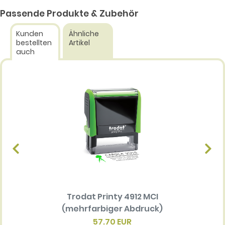
Passende Produkte & Zubehör
Kunden
Ähnliche
bestellten
Artikel
auch
Trodat Printy 4912 MCI
Ersatz
(mehrfarbiger Abdruck)
Multi 
(me
57.70 EUR