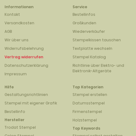
Informationen
Service
Kontakt
Bestellinfos
Versandkosten
Großkunden
AGB
Wiederverkäufer
Wir über uns
Stempelkissen tauschen
Widerrufsbelehrung
Textplatte wechseln
Vertrag widerrufen
Stempel Katalog
Datenschutzerklärung
Richtlinie über Elektro- und
Elektronik-Altgeräte
Impressum
Hilfe
Top Kategorien
Gestaltungsrichtlinien
Stempel erstellen
Stempel mit eigener Grafik
Datumsstempel
Bestellinfo
Firmenstempel
Hersteller
Holzstempel
Trodat Stempel
Top Keywords
Colop Stempel
Stempel selbst gestalten