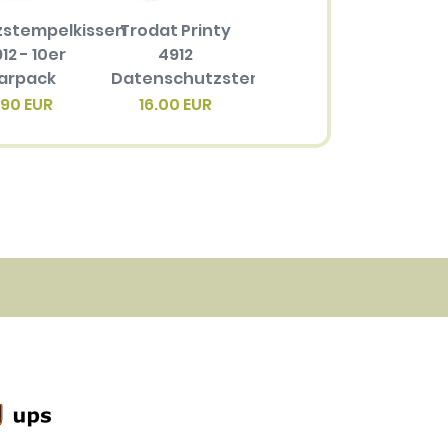
zstempelkissen
Trodat Printy
Ersatzstempelkissen
12 - 10er
4912
6/4912 für
arpack
Datenschutzstempel
Trodat Printy
4
4912
.90 EUR
16.00 EUR
3.40 EUR