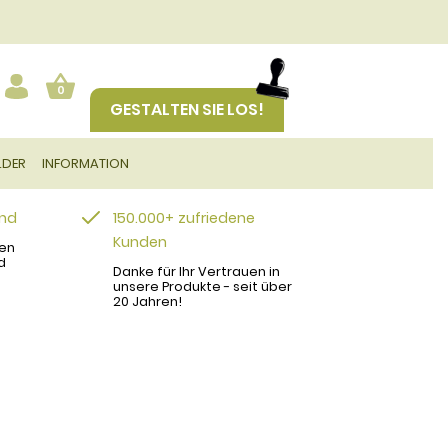
0
GESTALTEN SIE LOS!
LDER
INFORMATION
and
150.000+ zufriedene
Kunden
en
d
Danke für Ihr Vertrauen in
unsere Produkte - seit über
20 Jahren!