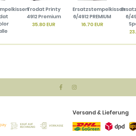
empelkissen
Trodat Printy
Ersatzstempelkissen
Ersat
odat
4912 Premium
6/4912 PREMIUM
6/49
olor
Sp
35.80 EUR
16.70 EUR
alle
23
en
biger
ck)
EUR
Versand & Lieferung