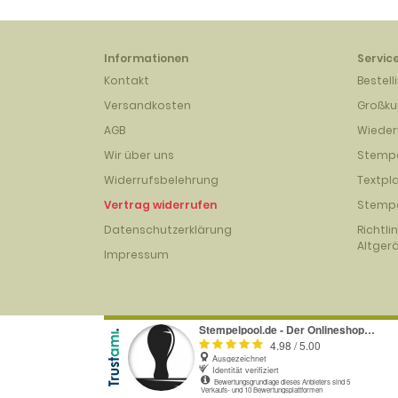
Informationen
Servic
Kontakt
Bestell
Versandkosten
Großk
AGB
Wieder
Wir über uns
Stempe
Widerrufsbelehrung
Textpl
Vertrag widerrufen
Stempe
Datenschutzerklärung
Richtli
Altger
Impressum