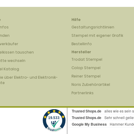
e
Hilfe
infos
Gestaltungsrichtlinien
unden
Stempel mit eigener Grafik
verkäufer
Bestellinfo
Hersteller
lkissen tauschen
Trodat Stempel
atte wechseln
Colop Stempel
l Katalog
Reiner Stempel
nie über Elektro- und Elektronik-
äte
Noris Zubehörartikel
Partnerlinks