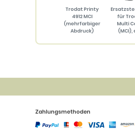
Trodat Printy
Ersatzst
4912 MCI
für Tr
(mehrfarbiger
Multi C
Abdruck)
(MCI), 
Größ
57.70 EUR
(mehrfar
Abdru
34.30 
Zahlungsmethoden