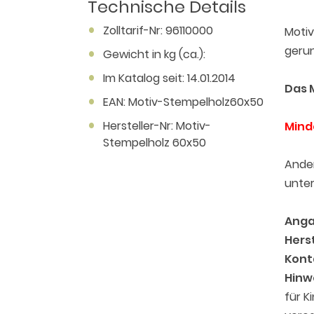
Technische Details
Zolltarif-Nr: 96110000
Motiv
gerun
Gewicht in kg (ca.):
Im Katalog seit: 14.01.2014
Das 
EAN: Motiv-Stempelholz60x50
Hersteller-Nr: Motiv-
Mind
Stempelholz 60x50
Ande
unte
Anga
Herst
Kont
Hinw
für K