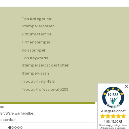
Top Kategorien
Stempel erstellen
Datumsstempel
Firmenstempel
Holzstempel
Top Keywords
Stempel selbst gestalten
Stempelkissen
Trodat Printy 4913
✕
Trodat Professional 5203