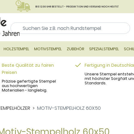
BIS 12:00 UHR BESTELLT - PRODUKTION UND VERSAND NOCH HEUTE!
HOLZSTEMPEL
MOTIVSTEMPEL
ZUBEHÖR
SPEZIALSTEMPEL
SCHI
Beste Qualität zu fairen
Fertigung in Deutschl
Preisen
Unsere Stempel entsteh
mit höchster Sorgfalt un
Präzise gefertigte Stempel
Standards.
aus hochwertigen
Materialien - langlebig.
EMPELHÖLZER
MOTIV-STEMPELHOLZ 60X50
Motiv-Stempelholz 60x50