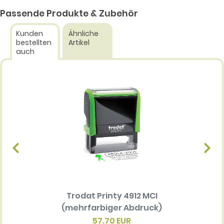
Passende Produkte & Zubehör
Kunden
Ähnliche
bestellten
Artikel
auch
Trodat Printy 4912 MCI
Ersatz
(mehrfarbiger Abdruck)
Multi 
(me
57.70 EUR