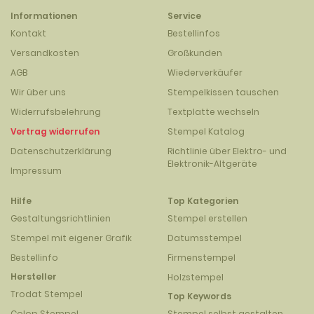
Informationen
Service
Kontakt
Bestellinfos
Versandkosten
Großkunden
AGB
Wiederverkäufer
Wir über uns
Stempelkissen tauschen
Widerrufsbelehrung
Textplatte wechseln
Vertrag widerrufen
Stempel Katalog
Datenschutzerklärung
Richtlinie über Elektro- und
Elektronik-Altgeräte
Impressum
Hilfe
Top Kategorien
Gestaltungsrichtlinien
Stempel erstellen
Stempel mit eigener Grafik
Datumsstempel
Bestellinfo
Firmenstempel
Hersteller
Holzstempel
Trodat Stempel
Top Keywords
Colop Stempel
Stempel selbst gestalten