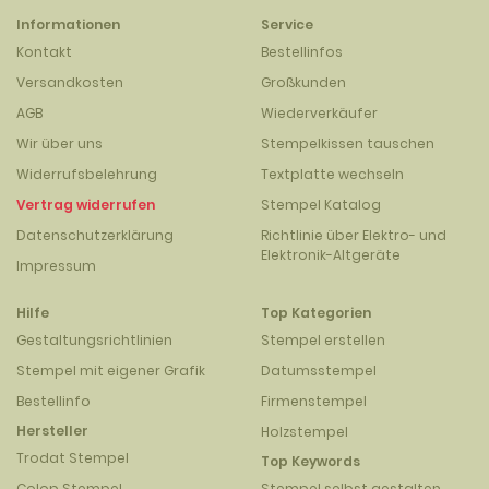
Informationen
Service
Kontakt
Bestellinfos
Versandkosten
Großkunden
AGB
Wiederverkäufer
Wir über uns
Stempelkissen tauschen
Widerrufsbelehrung
Textplatte wechseln
Vertrag widerrufen
Stempel Katalog
Datenschutzerklärung
Richtlinie über Elektro- und
Elektronik-Altgeräte
Impressum
Hilfe
Top Kategorien
Gestaltungsrichtlinien
Stempel erstellen
Stempel mit eigener Grafik
Datumsstempel
Bestellinfo
Firmenstempel
Hersteller
Holzstempel
Trodat Stempel
Top Keywords
Colop Stempel
Stempel selbst gestalten