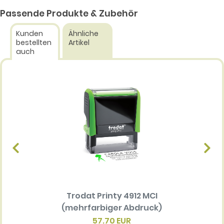
Passende Produkte & Zubehör
Kunden
Ähnliche
bestellten
Artikel
auch
Trodat Printy 4912 MCI
Ersatz
(mehrfarbiger Abdruck)
Multi 
(me
57.70 EUR