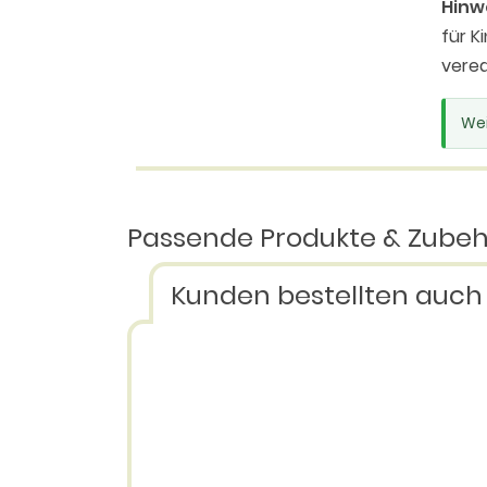
Hinw
für K
vered
Wei
Passende Produkte & Zube
Kunden bestellten auch