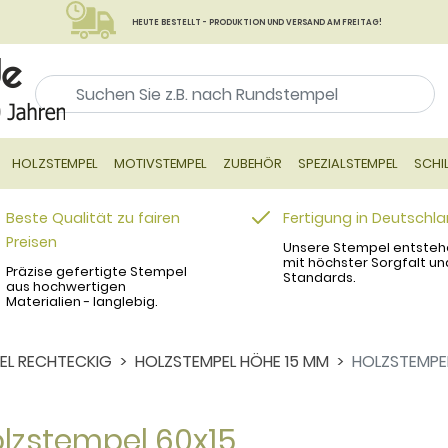
HEUTE BESTELLT - PRODUKTION UND VERSAND AM FREITAG!
HOLZSTEMPEL
MOTIVSTEMPEL
ZUBEHÖR
SPEZIALSTEMPEL
SCHI
Beste Qualität zu fairen
Fertigung in Deutschl
Preisen
Unsere Stempel entsteh
mit höchster Sorgfalt un
Präzise gefertigte Stempel
Standards.
aus hochwertigen
Materialien - langlebig.
EL RECHTECKIG
HOLZSTEMPEL HÖHE 15 MM
HOLZSTEMPE
lzstempel 60x15