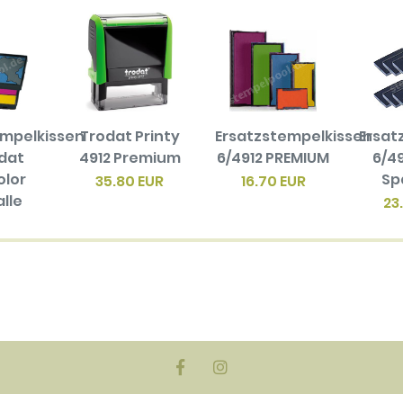
empelkissen
Trodat Printy
Ersatzstempelkissen
Ersat
odat
4912 Premium
6/4912 PREMIUM
6/49
olor
Sp
35.80 EUR
16.70 EUR
alle
23
en
biger
ck)
EUR