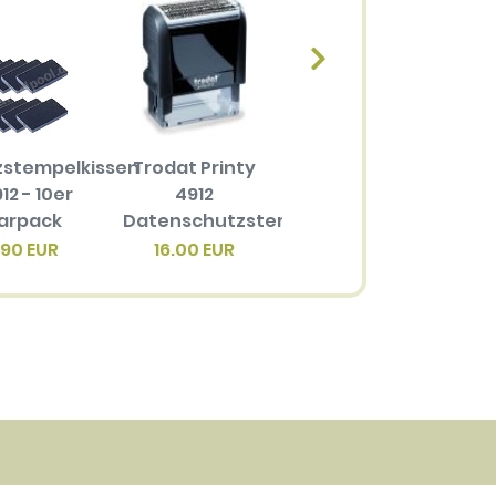
zstempelkissen
Trodat Printy
Ersatzstempelkissen
12 - 10er
4912
6/4912 für
arpack
Datenschutzstempel
Trodat Printy
4
4912
.90 EUR
16.00 EUR
3.40 EUR