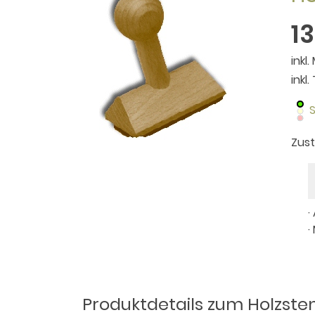
1
inkl.
inkl
S
Zus
·
·
Produktdetails zum Holzste