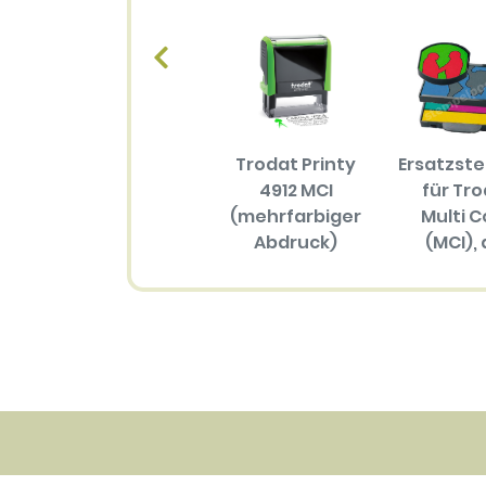
Trodat Printy
Ersatzst
4912 MCI
für Tr
(mehrfarbiger
Multi C
Abdruck)
(MCI), 
Größ
57.70 EUR
(mehrfar
Abdru
34.30 