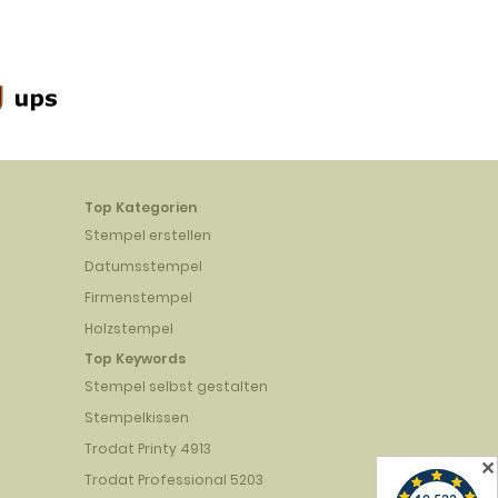
Top Kategorien
Stempel erstellen
Datumsstempel
Firmenstempel
Holzstempel
Top Keywords
Stempel selbst gestalten
Stempelkissen
Trodat Printy 4913
✕
Trodat Professional 5203