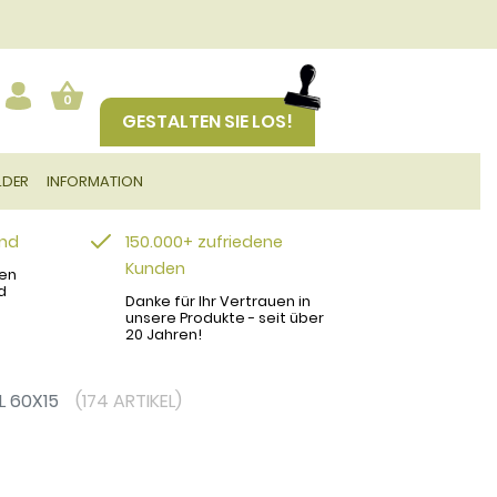
0
GESTALTEN SIE LOS!
LDER
INFORMATION
and
150.000+ zufriedene
Kunden
en
d
Danke für Ihr Vertrauen in
unsere Produkte - seit über
20 Jahren!
L 60X15
(174 ARTIKEL)