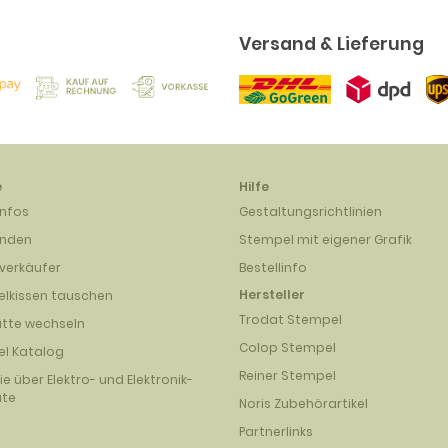
Versand & Lieferung
e
Hilfe
infos
Gestaltungsrichtlinien
unden
Stempel mit eigener Grafik
verkäufer
Bestellinfo
Hersteller
lkissen tauschen
Trodat Stempel
atte wechseln
Colop Stempel
l Katalog
Reiner Stempel
nie über Elektro- und Elektronik-
äte
Noris Zubehörartikel
Partnerlinks