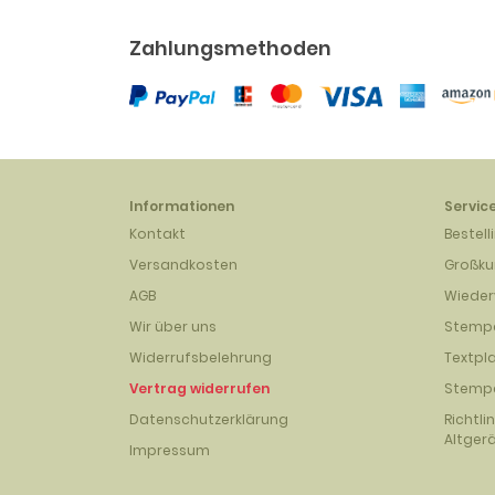
Zahlungsmethoden
Informationen
Servic
Kontakt
Bestell
Versandkosten
Großk
AGB
Wieder
Wir über uns
Stempe
Widerrufsbelehrung
Textpl
Vertrag widerrufen
Stempe
Datenschutzerklärung
Richtli
Altger
Impressum