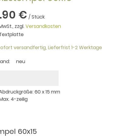
3.90 €
/ Stück
 MwSt., zzgl.
Versandkosten
. Textplatte
ofort versandfertig,
Lieferfrist 1-2 Werktage
tand:
neu
 Abdruckgröße: 60 x 15 mm
 Max. 4-zeilig
mpel 60x15