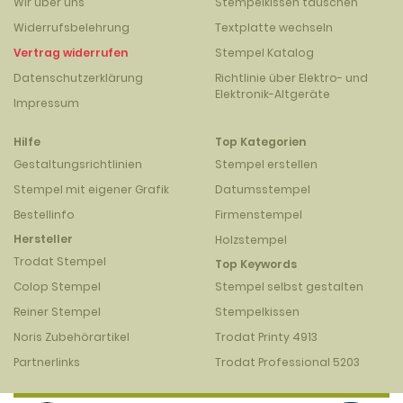
Wir über uns
Stempelkissen tauschen
Widerrufsbelehrung
Textplatte wechseln
Vertrag widerrufen
Stempel Katalog
Datenschutzerklärung
Richtlinie über Elektro- und
Elektronik-Altgeräte
Impressum
Hilfe
Top Kategorien
Gestaltungsrichtlinien
Stempel erstellen
Stempel mit eigener Grafik
Datumsstempel
Bestellinfo
Firmenstempel
Hersteller
Holzstempel
Trodat Stempel
Top Keywords
Colop Stempel
Stempel selbst gestalten
Reiner Stempel
Stempelkissen
Noris Zubehörartikel
Trodat Printy 4913
Partnerlinks
Trodat Professional 5203