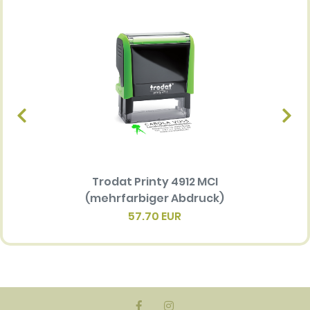
Trodat Printy 4912 MCI
Ersatz
(mehrfarbiger Abdruck)
Multi 
(me
57.70 EUR