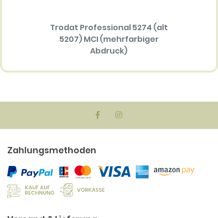
Trodat Professional 5274 (alt
Ersatz
5207) MCI (mehrfarbiger
Multi 
Abdruck)
(me
90.50 EUR
Zahlungsmethoden