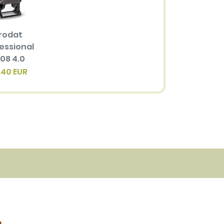
rodat
essional
08 4.0
.40 EUR