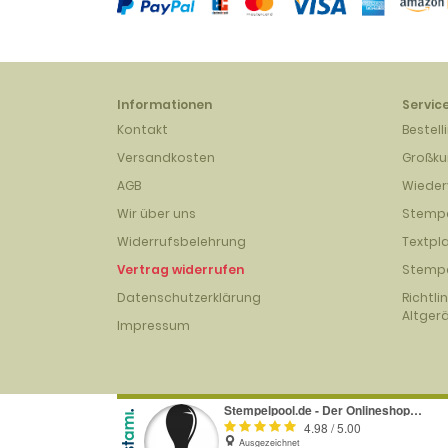
Informationen
Servic
Kontakt
Bestell
Versandkosten
Großk
AGB
Wieder
Wir über uns
Stempe
Widerrufsbelehrung
Textpl
Vertrag widerrufen
Stempe
Datenschutzerklärung
Richtli
Altger
Impressum