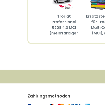
Trodat
Ersatzst
Professional
für Tr
5208 4.0 MCI
Multi C
(mehrfarbiger
(MCI), 
Abdruck)
Größ
(mehrfar
102.40 EUR
Abdru
34.30 
Zahlungsmethoden