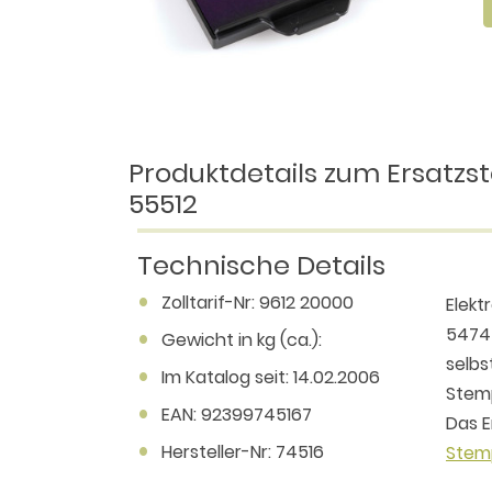
Produktdetails zum Ersatzst
55512
Technische Details
Zolltarif-Nr: 9612 20000
Elekt
5474 
Gewicht in kg (ca.):
selbs
Im Katalog seit: 14.02.2006
Stem
EAN: 92399745167
Das E
Hersteller-Nr: 74516
Stem