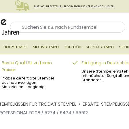
BIS 12:00 UHR BESTELLT - PRODUKTION UND VERSAND NOCH HEUTE!
HOLZSTEMPEL
MOTIVSTEMPEL
ZUBEHÖR
SPEZIALSTEMPEL
SCHI
Beste Qualität zu fairen
Fertigung in Deutschl
Preisen
Unsere Stempel entsteh
mit höchster Sorgfalt un
Präzise gefertigte Stempel
Standards.
aus hochwertigen
Materialien - langlebig.
TEMPELKISSEN FÜR TRODAT STEMPEL
ERSATZ-STEMPELKISS
OFESSIONAL 5208 / 5274 / 5474 / 55512