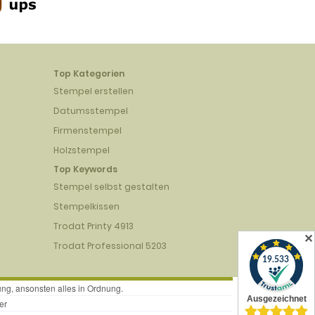
Top Kategorien
Stempel erstellen
Datumsstempel
Firmenstempel
Holzstempel
Top Keywords
Stempel selbst gestalten
Stempelkissen
Trodat Printy 4913
✕
Trodat Professional 5203