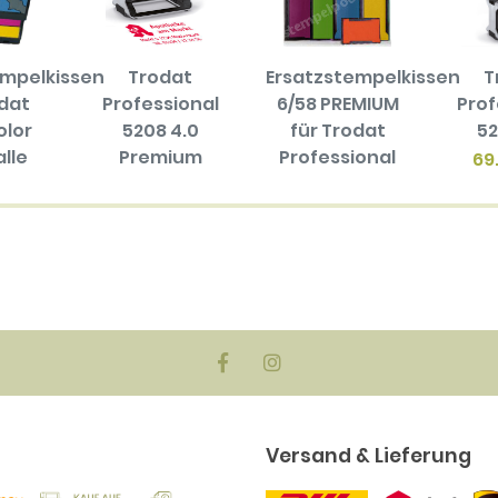
empelkissen
Trodat
Ersatzstempelkissen
T
odat
Professional
6/58 PREMIUM
Prof
olor
5208 4.0
für Trodat
52
alle
Premium
Professional
69
en
5208 / 5274 /
80.80 EUR
biger
55512
ck)
19.60 EUR
EUR
Versand & Lieferung