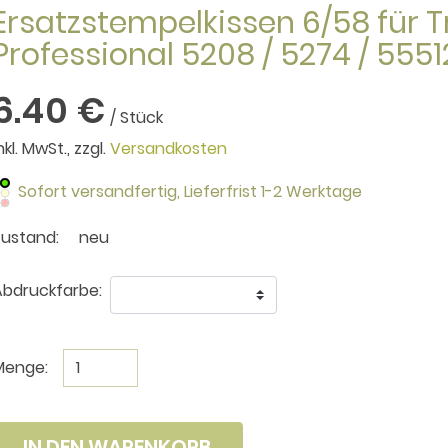
Ersatzstempelkissen 6/58 für 
Professional 5208 / 5274 / 5551
6.40 €
/ Stück
nkl. MwSt., zzgl.
Versandkosten
Sofort versandfertig,
Lieferfrist 1-2 Werktage
Zustand:
neu
bdruckfarbe:
Menge:
IN DEN WARENKORB