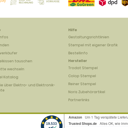
e
Hilfe
infos
Gestaltungsrichtlinien
unden
Stempel mit eigener Grafik
verkäufer
Bestellinfo
Hersteller
lkissen tauschen
Trodat Stempel
atte wechseln
Colop Stempel
l Katalog
Reiner Stempel
nie über Elektro- und Elektronik-
äte
Noris Zubehörartikel
Partnerlinks