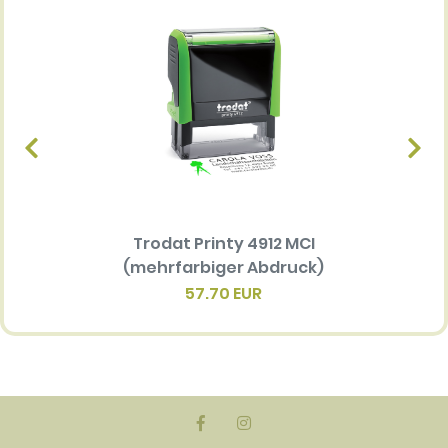
Trodat Printy 4912 MCI
Ersatz
(mehrfarbiger Abdruck)
Multi 
(me
57.70 EUR