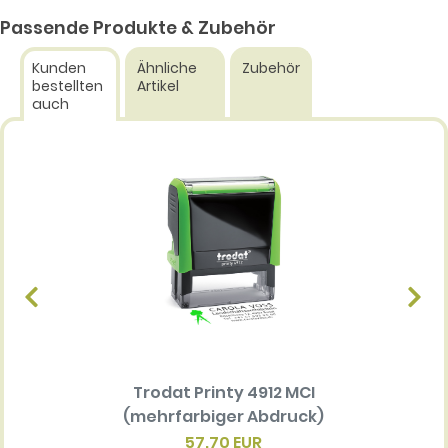
Passende Produkte & Zubehör
Kunden
Ähnliche
Zubehör
bestellten
Artikel
auch
Trodat Printy 4912 MCI
Ersatz
(mehrfarbiger Abdruck)
Multi 
(me
57.70 EUR