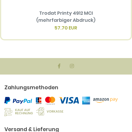
Trodat Printy 4912 MCI
Ersatz
(mehrfarbiger Abdruck)
Multi 
(me
57.70 EUR
Zahlungsmethoden
Versand & Lieferung