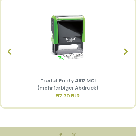
Trodat Printy 4912 MCI
Ersatz
(mehrfarbiger Abdruck)
Multi 
(me
57.70 EUR