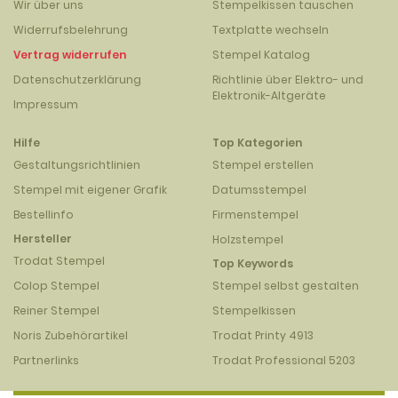
Wir über uns
Stempelkissen tauschen
Widerrufsbelehrung
Textplatte wechseln
Vertrag widerrufen
Stempel Katalog
Datenschutzerklärung
Richtlinie über Elektro- und
Elektronik-Altgeräte
Impressum
Hilfe
Top Kategorien
Gestaltungsrichtlinien
Stempel erstellen
Stempel mit eigener Grafik
Datumsstempel
Bestellinfo
Firmenstempel
Hersteller
Holzstempel
Trodat Stempel
Top Keywords
Colop Stempel
Stempel selbst gestalten
Reiner Stempel
Stempelkissen
Noris Zubehörartikel
Trodat Printy 4913
Partnerlinks
Trodat Professional 5203