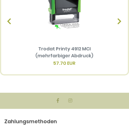
Trodat Printy 4912 MCI
Ersatz
(mehrfarbiger Abdruck)
Multi 
(me
57.70 EUR
Zahlungsmethoden