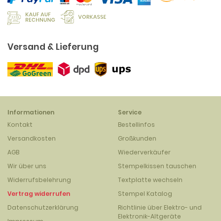
Versand & Lieferung
Informationen
Service
Kontakt
Bestellinfos
Versandkosten
Großkunden
AGB
Wiederverkäufer
Wir über uns
Stempelkissen tauschen
Widerrufsbelehrung
Textplatte wechseln
Vertrag widerrufen
Stempel Katalog
Datenschutzerklärung
Richtlinie über Elektro- und
Elektronik-Altgeräte