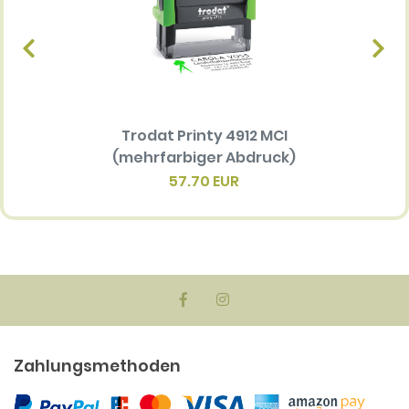
Trodat Printy 4912 MCI
Ersatz
(mehrfarbiger Abdruck)
Multi 
(me
57.70 EUR
Zahlungsmethoden