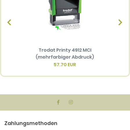
Trodat Printy 4912 MCI
Ersatz
(mehrfarbiger Abdruck)
Multi 
(me
57.70 EUR
Zahlungsmethoden