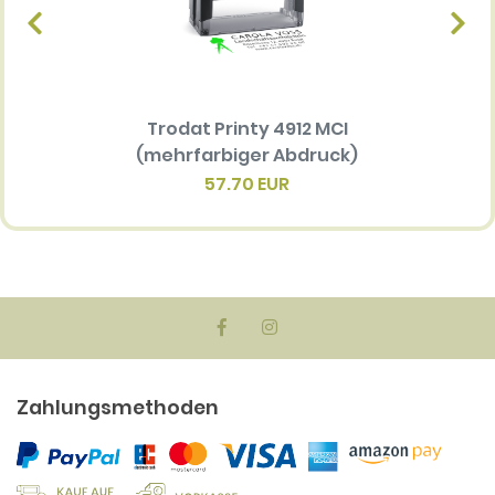
Trodat Printy 4912 MCI
Ersatz
(mehrfarbiger Abdruck)
Multi 
(me
57.70 EUR
Zahlungsmethoden