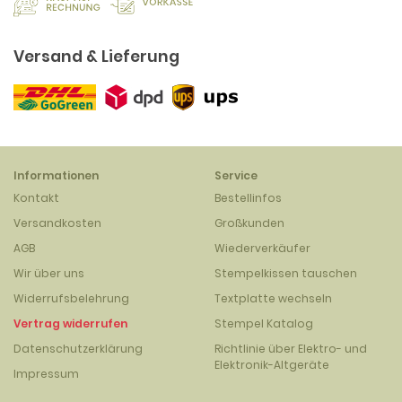
Versand & Lieferung
Informationen
Service
Kontakt
Bestellinfos
Versandkosten
Großkunden
AGB
Wiederverkäufer
Wir über uns
Stempelkissen tauschen
Widerrufsbelehrung
Textplatte wechseln
Vertrag widerrufen
Stempel Katalog
Datenschutzerklärung
Richtlinie über Elektro- und
Elektronik-Altgeräte
Impressum