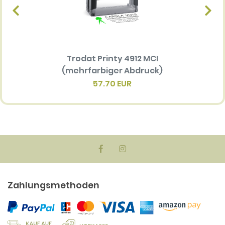
Trodat Printy 4912 MCI
Ersatz
(mehrfarbiger Abdruck)
Multi 
(me
57.70 EUR
Zahlungsmethoden