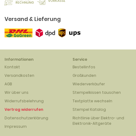
Versand & Lieferung
Informationen
Service
Kontakt
Bestellinfos
Versandkosten
Großkunden
AGB
Wiederverkäufer
Wir über uns
Stempelkissen tauschen
Widerrufsbelehrung
Textplatte wechseln
Vertrag widerrufen
Stempel Katalog
Datenschutzerklärung
Richtlinie über Elektro- und
Elektronik-Altgeräte
Impressum