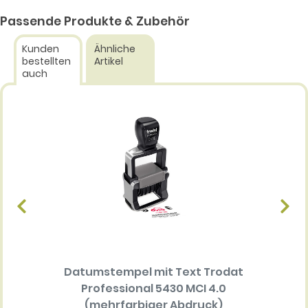
Passende Produkte & Zubehör
Kunden
Ähnliche
bestellten
Artikel
auch
Datumstempel mit Text Trodat
Ersatz
Professional 5430 MCI 4.0
Multi 
(mehrfarbiger Abdruck)
(me