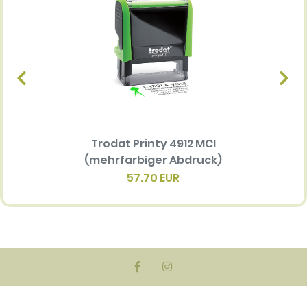
Trodat Printy 4912 MCI
Ersatz
(mehrfarbiger Abdruck)
Multi 
(me
57.70 EUR