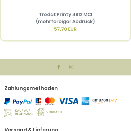
Trodat Printy 4912 MCI
Ersatz
(mehrfarbiger Abdruck)
Multi 
(me
57.70 EUR
Zahlungsmethoden
Versand & Lieferung