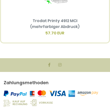
Trodat Printy 4912 MCI
Ersatz
(mehrfarbiger Abdruck)
Multi 
(me
57.70 EUR
Zahlungsmethoden