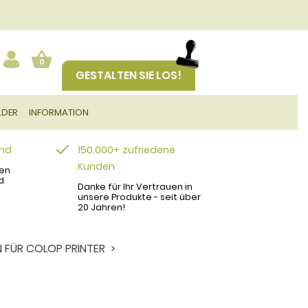
0
GESTALTEN SIE LOS!
LDER
INFORMATION
and
150.000+ zufriedene
Kunden
en
d
Danke für Ihr Vertrauen in
unsere Produkte - seit über
20 Jahren!
 FÜR COLOP PRINTER