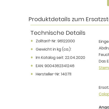
Produktdetails zum Ersatzst
Technische Details
Zolltarif-Nr: 96122000
Einge
Abdru
Gewicht in kg (ca.):
Feuch
Im Katalog seit: 22.04.2020
Das E
EAN: 9004362341246
Stem
Hersteller-Nr: 140711
Ersat
Colop
Anga