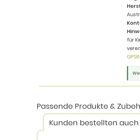
Herst
Austr
Kont
Hinw
für K
vered
GPSR 
Wei
Passende Produkte & Zube
Kunden bestellten auch