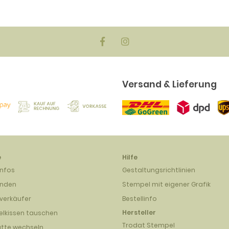
Versand & Lieferung
e
Hilfe
infos
Gestaltungsrichtlinien
unden
Stempel mit eigener Grafik
verkäufer
Bestellinfo
Hersteller
lkissen tauschen
Trodat Stempel
atte wechseln