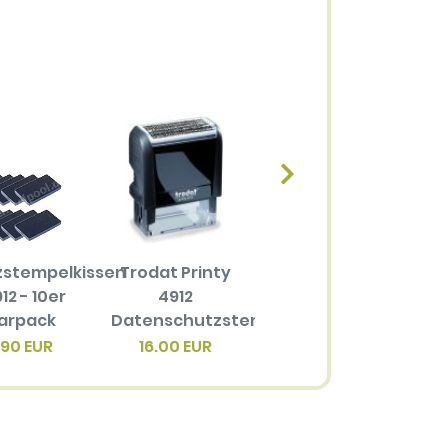
zstempelkissen
Trodat Printy
Ersatzstempelkissen
12 - 10er
4912
6/4912 für
arpack
Datenschutzstempel
Trodat Printy
4
4912
.90 EUR
16.00 EUR
3.40 EUR