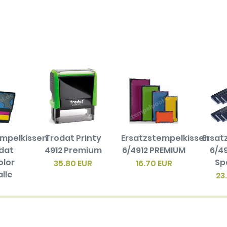
empelkissen
Trodat Printy
Ersatzstempelkissen
Ersat
odat
4912 Premium
6/4912 PREMIUM
6/49
olor
Sp
35.80 EUR
16.70 EUR
alle
23
en
biger
ck)
EUR