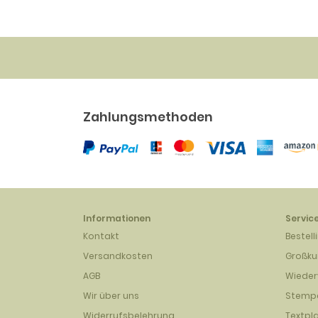
Zahlungsmethoden
Informationen
Servic
Kontakt
Bestell
Versandkosten
Großk
AGB
Wieder
Wir über uns
Stempe
Widerrufsbelehrung
Textpl