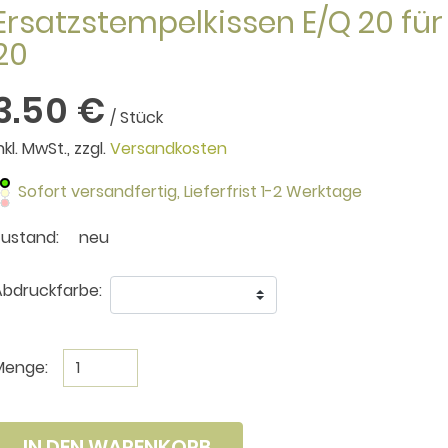
Ersatzstempelkissen E/Q 20 für
20
3.50 €
/ Stück
nkl. MwSt., zzgl.
Versandkosten
Sofort versandfertig,
Lieferfrist 1-2 Werktage
Zustand:
neu
bdruckfarbe:
Menge:
IN DEN WARENKORB