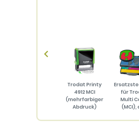
Trodat Printy
Ersatzst
4912 MCI
für Tr
(mehrfarbiger
Multi C
Abdruck)
(MCI), 
Größ
57.70 EUR
(mehrfar
Abdru
34.30 