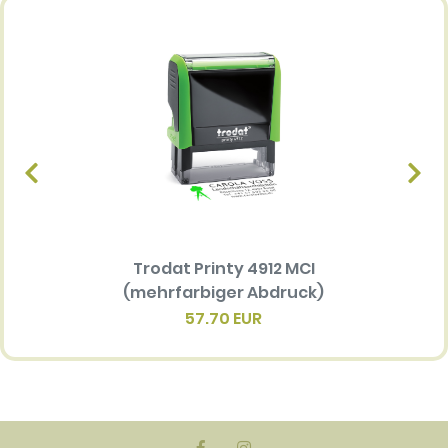
Trodat Printy 4912 MCI
Ersatz
(mehrfarbiger Abdruck)
Multi 
(me
57.70 EUR